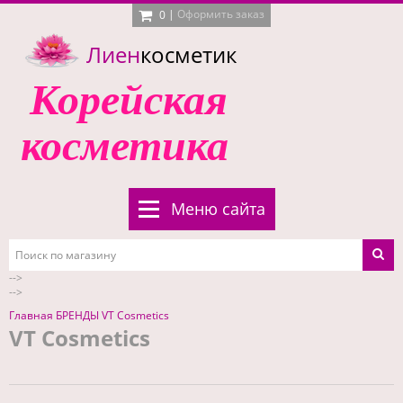
|
Оформить заказ
0
Лиен
косметик
Корейская
косметика
Меню сайта
-->
-->
Главная
БРЕНДЫ
VT Cosmetics
VT Cosmetics