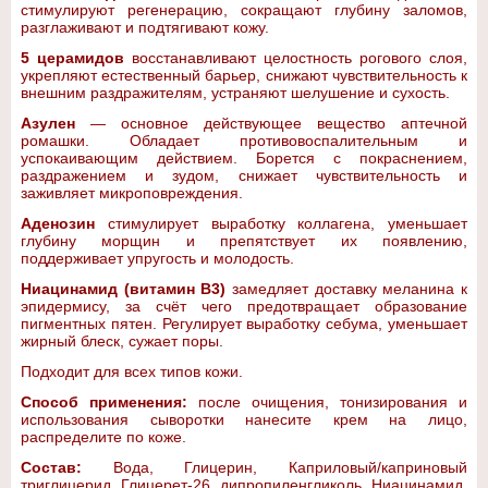
стимулируют регенерацию, сокращают глубину заломов,
разглаживают и подтягивают кожу.
5 церамидов
восстанавливают целостность рогового слоя,
укрепляют естественный барьер, снижают чувствительность к
внешним раздражителям, устраняют шелушение и сухость.
Азулен
— основное действующее вещество аптечной
ромашки. Обладает противовоспалительным и
успокаивающим действием. Борется с покраснением,
раздражением и зудом, снижает чувствительность и
заживляет микроповреждения.
Аденозин
стимулирует выработку коллагена, уменьшает
глубину морщин и препятствует их появлению,
поддерживает упругость и молодость.
Ниацинамид (витамин B3)
замедляет доставку меланина к
эпидермису, за счёт чего предотвращает образование
пигментных пятен. Регулирует выработку себума, уменьшает
жирный блеск, сужает поры.
Подходит для всех типов кожи.
Способ применения:
после очищения, тонизирования и
использования сыворотки нанесите крем на лицо,
распределите по коже.
Состав:
Вода, Глицерин, Каприловый/каприновый
триглицерид, Глицерет-26, дипропиленгликоль, Ниацинамид,