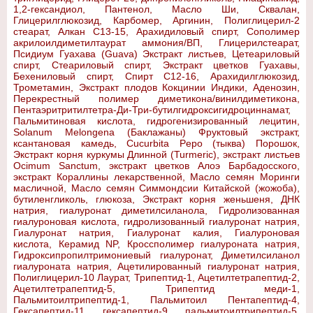
1,2-гександиол, Пантенол, Масло Ши, Сквалан,
Глицерилглюкозид, Карбомер, Аргинин, Полиглицерил-2
стеарат, Алкан С13-15, Арахидиловый спирт, Сополимер
акрилоилдиметилтаурат аммония/ВП, Глицерилстеарат,
Псидиум Гуахава (Guava) Экстракт листьев, Цетеариловый
спирт, Стеариловый спирт, Экстракт цветков Гуахавы,
Бехениловый спирт, Спирт C12-16, Арахидилглюкозид,
Трометамин, Экстракт плодов Кокцинии Индики, Аденозин,
Перекрестный полимер диметикона/винилдиметикона,
Пентаэритритилтетра-Ди-Три-бутилгидроксигидроциннамат,
Пальмитиновая кислота, гидрогенизированный лецитин,
Solanum Melongena (Баклажаны) Фруктовый экстракт,
ксантановая камедь, Cucurbita Pepo (тыква) Порошок,
Экстракт корня куркумы Длинной (Turmeric), экстракт листьев
Ocimum Sanctum, экстракт цветков Алоэ Барбадосского,
экстракт Кораллины лекарственной, Масло семян Моринги
масличной, Масло семян Симмондсии Китайской (жожоба),
бутиленгликоль, глюкоза, Экстракт корня женьшеня, ДНК
натрия, гиалуронат диметилсиланола, Гидролизованная
гиалуроновая кислота, гидролизованный гиалуронат натрия,
Гиалуронат натрия, Гиалуронат калия, Гиалуроновая
кислота, Керамид NP, Кроссполимер гиалуроната натрия,
Гидроксипропилтримониевый гиалуронат, Диметилсиланол
гиалуроната натрия, Ацетилированный гиалуронат натрия,
Полиглицерил-10 Лаурат, Трипептид-1, Ацетилтетрапептид-2,
Ацетилтетрапептид-5, Трипептид меди-1,
Пальмитоилтрипептид-1, Пальмитоил Пентапептид-4,
Гексапептид-11, гексапептид-9, пальмитоилтрипептид-5,