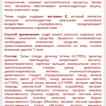
покраснения, снимают воспалительные процессы. Кроме
того, экстракты обеспечивают антиоксидантную защиту,
мягко осветляют кожу.
Также пудра содержит
витамин E,
который является
сильным антиоксидантом, уменьшает негативное
воздействие ультрафиолета, предупреждает
преждевременное старение кожи.
Способ применения:
пудру можно наносить отдельно или
поверх тонального средства. Захватите спонжем/кистью
необходимое количество средства, легкими
прикосновениями равномерно нанесите на кожу, особое
внимание уделяя Т-зоне.
Состав:
Тальк, слюда, диоксид титана (ci77891), диоксид
кремния, триглицерид каприловой кислоты,
фенилтриметикон, карбонат кальция, минеральное масло,
триэтилгексаноин, стеарат цинка, деметикон,
диизостеарилмалат, метикон, этилгексилглицерин,
диметиконол стеарат, клицерилкаприлат, оксид железа
желтого цвета (ci77492), оксид железа красного цвета
(ci77491), черный оксид железа (ci77499), экстракт цветков
лаванды узколистной (lavandula angustifolia), экстракт
розмарина лекарственного (rosenary), экстракт тимьяна
обыкновенного (thymus vulgaris), экстракт листьев мяты
обыкновенной (mentha arvensis), экстракт бораго
лекарственного (borago officinalis), экстракт листьев шалфея
лекарственного (salvia officinalis), экстракт жасмина