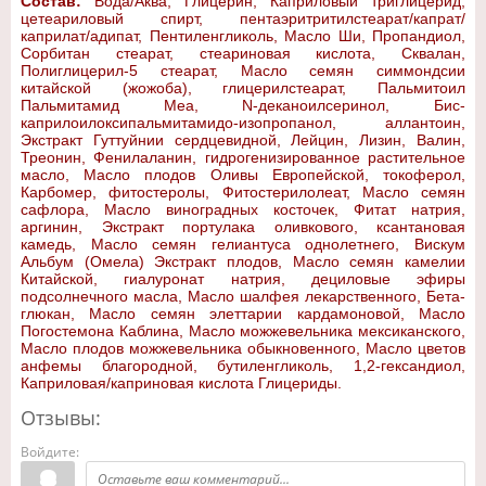
Состав:
Вода/Аква, Глицерин, Каприловый триглицерид,
цетеариловый спирт, пентаэритритилстеарат/капрат/
каприлат/адипат, Пентиленгликоль, Масло Ши, Пропандиол,
Сорбитан стеарат, стеариновая кислота, Сквалан,
Полиглицерил-5 стеарат, Масло семян симмондсии
китайской (жожоба), глицерилстеарат, Пальмитоил
Пальмитамид Меа, N-деканоилсеринол, Бис-
каприлоилоксипальмитамидо-изопропанол, аллантоин,
Экстракт Гуттуйнии сердцевидной, Лейцин, Лизин, Валин,
Треонин, Фенилаланин, гидрогенизированное растительное
масло, Масло плодов Оливы Европейской, токоферол,
Карбомер, фитостеролы, Фитостерилолеат, Масло семян
сафлора, Масло виноградных косточек, Фитат натрия,
аргинин, Экстракт портулака оливкового, ксантановая
камедь, Масло семян гелиантуса однолетнего, Вискум
Альбум (Омела) Экстракт плодов, Масло семян камелии
Китайской, гиалуронат натрия, дециловые эфиры
подсолнечного масла, Масло шалфея лекарственного, Бета-
глюкан, Масло семян элеттарии кардамоновой, Масло
Погостемона Каблина, Масло можжевельника мексиканского,
Масло плодов можжевельника обыкновенного, Масло цветов
анфемы благородной, бутиленгликоль, 1,2-гександиол,
Каприловая/каприновая кислота Глицериды.
Отзывы:
Войдите: