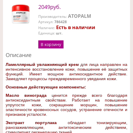
2049руб.
ATOPALM
Производитель
:
Артикул
:
786428
Есть в наличии
Наличие
:
Единица
:
шт.
В корзину
Описание
Ламеллярный увлажняющий крем
для лица направлен на
интенсивное восстановление кожи, повышение её защитных
функций. Имеет мощное антикосидантное действие.
Замедляет процессы преждевременного увядания кожи.
Основные действующие компоненты:
Масло винограда
ценится прежде всего благодаря
антиоксидантным свойствам. Работает на повышение
упругости кожи, сокращение морщин, повышение
эластичности кровеносных сосудов, устранение отечности и
признаков усталости.
Экстракт портулака
обладает тонизирующим,
ранозаживляющим, антитоксическим действием,
стимулирует регенерацию тканей.