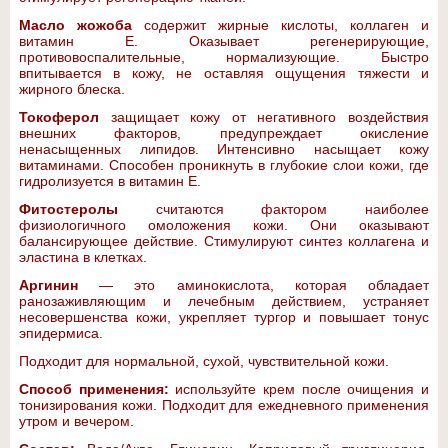
Масло жожоба
содержит жирные кислоты, коллаген и
витамин Е. Оказывает регенерирующие,
противовоспалительные, нормализующие. Быстро
впитывается в кожу, не оставляя ощущения тяжести и
жирного блеска.
Токоферол
защищает кожу от негативного воздействия
внешних факторов, предупреждает окисление
ненасыщенных липидов. Интенсивно насыщает кожу
витаминами. Способен проникнуть в глубокие слои кожи, где
гидролизуется в витамин Е.
Фитостеролы
считаются фактором наиболее
физиологичного омоложения кожи. Они оказывают
балансирующее действие. Стимулируют синтез коллагена и
эластина в клетках.
Аргинин
— это аминокислота, которая обладает
ранозаживляющим и лечебным действием, устраняет
несовершенства кожи, укрепляет тургор и повышает тонус
эпидермиса.
Подходит для нормальной, сухой, чувствительной кожи.
Способ применения:
используйте крем после очищения и
тонизирования кожи. Подходит для ежедневного применения
утром и вечером.