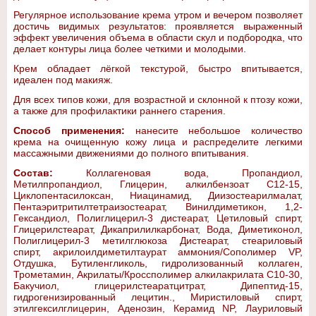
Регулярное использование крема утром и вечером позволяет
достичь видимых результатов: проявляется выраженный
эффект увеличения объема в области скул и подбородка, что
делает контуры лица более четкими и молодыми.
Крем обладает лёгкой текстурой, быстро впитывается,
идеален под макияж.
Для всех типов кожи, для возрастной и склонной к птозу кожи,
а также для профилактики раннего старения.
Способ применения:
нанесите небольшое количество
крема на очищенную кожу лица и распределите легкими
массажными движениями до полного впитывания.
Состав:
Коллагеновая вода, Пропандиол,
Метилпропандиол, Глицерин, алкилбензоат C12-15,
Циклопентасилоксан, Ниацинамид, Диизостеарилмалат,
Пентаэритритилтетраизостеарат, Винилдиметикон, 1,2-
Гександиол, Полиглицерил-3 дистеарат, Цетиловый спирт,
Глицерилстеарат, Дикаприлилкарбонат, Вода, Диметиконол,
Полиглицерил-3 метилглюкоза Дистеарат, стеариловый
спирт, акрилоилдиметилтаурат аммония/Сополимер VP,
Отдушка, Бутиленгликоль, гидролизованный коллаген,
Трометамин, Акрилаты/Кроссполимер алкилакрилата C10-30,
Бакучиол, глицерилстеаратцитрат, Дипептид-15,
гидрогенизированный лецитин., Миристиловый спирт,
этилгексилглицерин, Аденозин, Керамид NP, Лауриловый