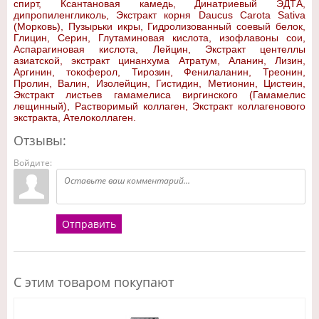
спирт, Ксантановая камедь, Динатриевый ЭДТА,
дипропиленгликоль, Экстракт корня Daucus Carota Sativa
(Морковь), Пузырьки икры, Гидролизованный соевый белок,
Глицин, Серин, Глутаминовая кислота, изофлавоны сои,
Аспарагиновая кислота, Лейцин, Экстракт центеллы
азиатской, экстракт цинанхума Атратум, Аланин, Лизин,
Аргинин, токоферол, Тирозин, Фенилаланин, Треонин,
Пролин, Валин, Изолейцин, Гистидин, Метионин, Цистеин,
Экстракт листьев гамамелиса виргинского (Гамамелис
лещинный), Растворимый коллаген, Экстракт коллагенового
экстракта, Ателоколлаген.
Отзывы:
Войдите:
Отправить
С этим товаром покупают