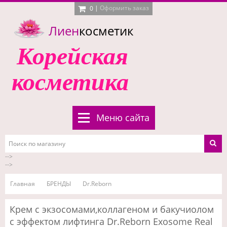
|
Оформить заказ
0
Лиен
косметик
Корейская
косметика
Меню сайта
-->
-->
Главная
БРЕНДЫ
Dr.Reborn
Крем с экзосомами,коллагеном и бакучиолом
c эффектом лифтинга Dr.Reborn Exosome Real