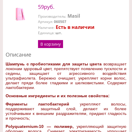
59руб.
Masil
Производитель
:
Артикул
:
060507
Есть в наличии
Наличие
:
Единица
:
шт.
В корзину
Описание
Шампунь с пробиотиками для защиты цвета
возвращает
локонам здоровый цвет, препятствует появлению тусклости и
седины, защищает от агрессивного воздействия
ультрафиолета. Бережно очищает, укрепляет корни волос,
делает пряди более гладкими и шелковистыми. Содержит
лактобактерии.
Основные ингредиенты и их полезные свойства:
Ферменты лактобактерий
укрепляют волосы,
поддерживают защитный слой, делают их более
устойчивыми к внешним раздражителям, придают гладкость
и прочность;
Polyquaternium-10 — полимер,
укрепляющий защитную
оболочку волоса. Снимает электризуемость, упрощает