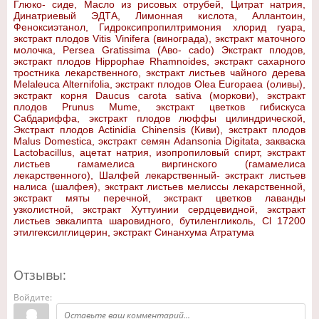
Глюко- сиде, Масло из рисовых отрубей, Цитрат натрия,
Динатриевый ЭДТА, Лимонная кислота, Аллантоин,
Феноксиэтанол, Гидроксипропилтримония хлорид гуара,
экстракт плодов Vitis Vinifera (винограда), экстракт маточного
молочка, Persea Gratissima (Аво- cado) Экстракт плодов,
экстракт плодов Hippophae Rhamnoides, экстракт сахарного
тростника лекарственного, экстракт листьев чайного дерева
Melaleuca Alternifolia, экстракт плодов Olea Europaea (оливы),
экстракт корня Daucus carota sativa (моркови), экстракт
плодов Prunus Mume, экстракт цветков гибискуса
Сабдариффа, экстракт плодов люффы цилиндрической,
Экстракт плодов Actinidia Chinensis (Киви), экстракт плодов
Malus Domestica, экстракт семян Adansonia Digitata, закваска
Lactobacillus, ацетат натрия, изопропиловый спирт, экстракт
листьев гамамелиса виргинского (гамамелиса
лекарственного), Шалфей лекарственный- экстракт листьев
налиса (шалфея), экстракт листьев мелиссы лекарственной,
экстракт мяты перечной, экстракт цветков лаванды
узколистной, экстракт Хуттуинии сердцевидной, экстракт
листьев эвкалипта шаровидного, бутиленгликоль, Cl 17200
этилгексилглицерин, экстракт Синанхума Атратума
Отзывы:
Войдите: