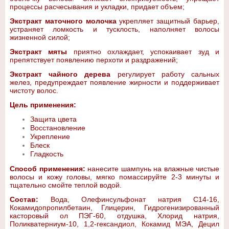
процессы расчесывания и укладки, придает объем;
Экстракт маточного молочка
укрепляет защитный барьер,
устраняет ломкость и тусклость, наполняет волосы
жизненной силой;
Экстракт мяты
приятно охлаждает, успокаивает зуд и
препятствует появлению перхоти и раздражений;
Экстракт чайного дерева
регулирует работу сальных
желез, предупреждает появление жирности и поддерживает
чистоту волос.
Цель применения:
Защита цвета
Восстановление
Укрепление
Блеск
Гладкость
Способ применения:
нанесите шампунь на влажные чистые
волосы и кожу головы, мягко помассируйте 2-3 минуты и
тщательно смойте теплой водой.
Состав:
Вода, Олефинсульфонат натрия С14-16,
Кокамидопропилбетаин, Глицерин, Гидрогенизированный
касторовый ол ПЭГ-60, отдушка, Хлорид натрия,
Поликватерниум-10, 1,2-гександиол, Кокамид МЭА, Децил