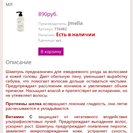
мл
890руб.
Jmella
Производитель
:
Артикул
:
716482
Есть в наличии
Наличие
:
Единица
:
шт.
В корзину
Описание
Шампунь предназначен для ежедневного ухода за волосами
и кожей головы. Дает обильную пену, уменьшает выработку
себума, что помогает волосам дольше оставаться чистыми.
Предупреждает расслоение кончиков и увеличивает объем
прически. Насыщает влагой и препятствует ее испарению, но
не утяжеляет волосы.
Протеины шелка
возвращают локонам гладкость, они легче
расчесываются и укладываются.
Витамин С
защищает от негативного воздействия
ультрафиолетовых лучей. Предупреждает выпадение волос,
ускоряет рост.
Шампунь предупреждает появление перхоти,
заживляет микроповреждения кожи, устраняет сухость,