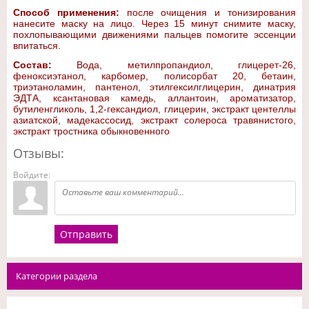
Способ применения:
после очищения и тонизирования
нанесите маску на лицо. Через 15 минут снимите маску,
похлопывающими движениями пальцев помогите эссенции
впитаться.
Состав:
Вода, метилпропандиол, глицерет-26,
феноксиэтанол, карбомер, полисорбат 20, бетаин,
триэтаноламин, пантенол, этилгексилглицерин, динатрия
ЭДТА, ксантановая камедь, аллантоин, ароматизатор,
бутиленгликоль, 1,2-гександиол, глицерин, экстракт центеллы
азиатской, мадекассосид, экстракт солероса травянистого,
экстракт тростника обыкновенного
Отзывы:
Войдите:
Отправить
Категории раздела