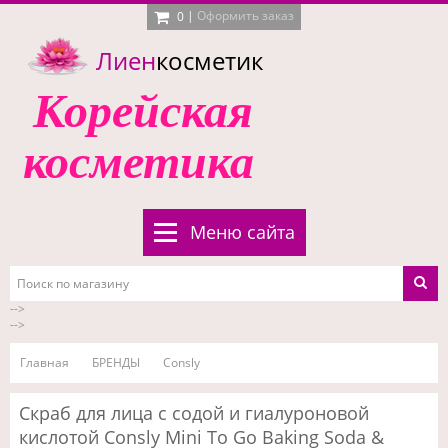
|
Оформить заказ
0
Лиен
косметик
Корейская
косметика
Меню сайта
-->
-->
Главная
БРЕНДЫ
Consly
Скраб для лица с содой и гиалуроновой
кислотой Consly Mini To Go Baking Soda &