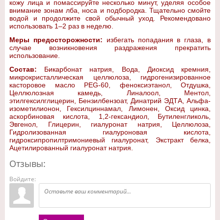
кожу лица и помассируйте несколько минут, уделяя особое
внимание зонам лба, носа и подбородка. Тщательно смойте
водой и продолжите свой обычный уход. Рекомендовано
использовать 1–2 раз в неделю.
Меры предосторожности:
избегать попадания в глаза, в
случае возникновения раздражения прекратить
использование.
Состав:
Бикарбонат натрия, Вода, Диоксид кремния,
микрокристаллическая целлюлоза, гидрогенизированное
касторовое масло PEG-60, феноксиэтанол, Отдушка,
Целлюлозная камедь, Линалоол, Ментол,
этилгексилглицерин, Бензилбензоат, Динатрий ЭДТА, Альфа-
изометилионон, Гексилциннамал, Лимонен, Оксид цинка,
аскорбиновая кислота, 1,2-гександиол, Бутиленгликоль,
Эвгенол, Глицерин, гиалуронат натрия, Целлюлоза,
Гидролизованная гиалуроновая кислота,
гидроксипропилтримониевый гиалуронат, Экстракт белка,
Ацетилированный гиалуронат натрия.
Отзывы:
Войдите: