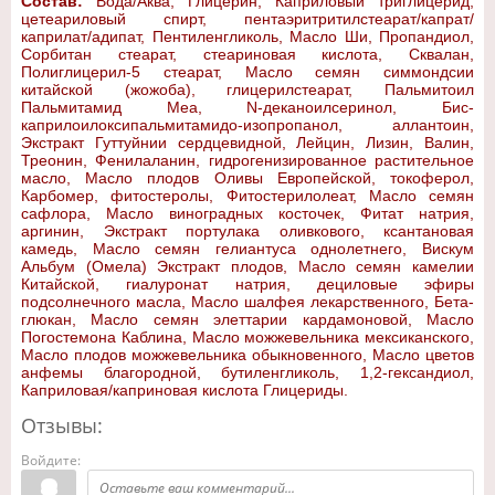
Состав:
Вода/Аква, Глицерин, Каприловый триглицерид,
цетеариловый спирт, пентаэритритилстеарат/капрат/
каприлат/адипат, Пентиленгликоль, Масло Ши, Пропандиол,
Сорбитан стеарат, стеариновая кислота, Сквалан,
Полиглицерил-5 стеарат, Масло семян симмондсии
китайской (жожоба), глицерилстеарат, Пальмитоил
Пальмитамид Меа, N-деканоилсеринол, Бис-
каприлоилоксипальмитамидо-изопропанол, аллантоин,
Экстракт Гуттуйнии сердцевидной, Лейцин, Лизин, Валин,
Треонин, Фенилаланин, гидрогенизированное растительное
масло, Масло плодов Оливы Европейской, токоферол,
Карбомер, фитостеролы, Фитостерилолеат, Масло семян
сафлора, Масло виноградных косточек, Фитат натрия,
аргинин, Экстракт портулака оливкового, ксантановая
камедь, Масло семян гелиантуса однолетнего, Вискум
Альбум (Омела) Экстракт плодов, Масло семян камелии
Китайской, гиалуронат натрия, дециловые эфиры
подсолнечного масла, Масло шалфея лекарственного, Бета-
глюкан, Масло семян элеттарии кардамоновой, Масло
Погостемона Каблина, Масло можжевельника мексиканского,
Масло плодов можжевельника обыкновенного, Масло цветов
анфемы благородной, бутиленгликоль, 1,2-гександиол,
Каприловая/каприновая кислота Глицериды.
Отзывы:
Войдите: