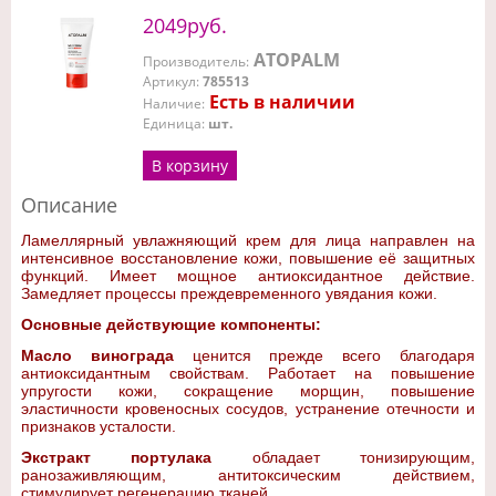
2049руб.
ATOPALM
Производитель
:
Артикул
:
785513
Есть в наличии
Наличие
:
Единица
:
шт.
В корзину
Описание
Ламеллярный увлажняющий крем для лица направлен на
интенсивное восстановление кожи, повышение её защитных
функций. Имеет мощное антиоксидантное действие.
Замедляет процессы преждевременного увядания кожи.
Основные действующие компоненты:
Масло винограда
ценится прежде всего благодаря
антиоксидантным свойствам. Работает на повышение
упругости кожи, сокращение морщин, повышение
эластичности кровеносных сосудов, устранение отечности и
признаков усталости.
Экстракт портулака
обладает тонизирующим,
ранозаживляющим, антитоксическим действием,
стимулирует регенерацию тканей.