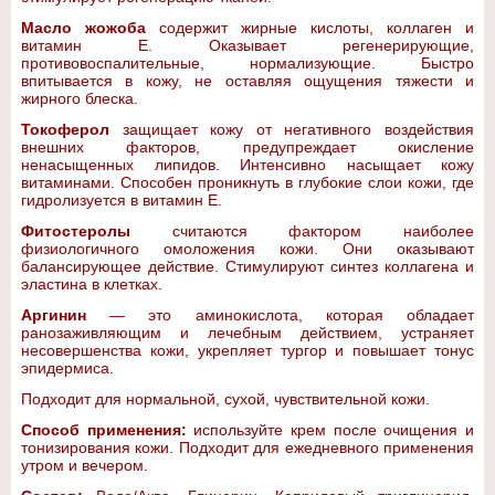
Масло жожоба
содержит жирные кислоты, коллаген и
витамин Е. Оказывает регенерирующие,
противовоспалительные, нормализующие. Быстро
впитывается в кожу, не оставляя ощущения тяжести и
жирного блеска.
Токоферол
защищает кожу от негативного воздействия
внешних факторов, предупреждает окисление
ненасыщенных липидов. Интенсивно насыщает кожу
витаминами. Способен проникнуть в глубокие слои кожи, где
гидролизуется в витамин Е.
Фитостеролы
считаются фактором наиболее
физиологичного омоложения кожи. Они оказывают
балансирующее действие. Стимулируют синтез коллагена и
эластина в клетках.
Аргинин
— это аминокислота, которая обладает
ранозаживляющим и лечебным действием, устраняет
несовершенства кожи, укрепляет тургор и повышает тонус
эпидермиса.
Подходит для нормальной, сухой, чувствительной кожи.
Способ применения:
используйте крем после очищения и
тонизирования кожи. Подходит для ежедневного применения
утром и вечером.