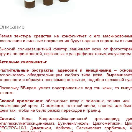
Описание
Легкая текстура средства не конфликтует с его маскировочн
воспаления и сильные покраснения будут надежно спрятаны от лиш
Высокий солнцезащитный фактор защищает кожу от фотостарен
других неприятностей, связанных с ультрафиолетовым излучением.
Активные компоненты:
Растительные экстракты, аденозин и ниацинамид
– основа
использовать обладательницам любого типа кожи. Выравнивает
неровности и образует невесомое покрытие, подобно шелковой вуа
Поскольку ВВ-крем умеет подстраиваться под тон кожи, то выпу
оттенке.
Способ применения:
обезжирьте кожу с помощью тоника или 
увлажняющий крем. С помощью плотной кисли, спонжа или бьют
крем так, чтобы не было резких переходов и границ.
Состав:
Вода, Каприловый/каприновый триглицерид, диок
этилгексилметоксициннамат, Бутиленгликоль, Циклометикон, Ци
PEG/PPG-10/1 Диметикон, Арбутин, Сесквиолеат сорбитана, 4