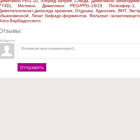
Диметикон PEG-10, Хлорид натрия, Слюда, Диметикон/ Винилдиме
77491, Метикон, Диметикон PEG/PPG-19/19, Полиэфир-1, 
Диметилсилилат диоксида кремния, Отдушка, Аденозин, BHT, Экстр
обыкновенной, Лизат бифидо-ферментов, Фильтрат галактомицетов
Алоэ Барбадосского.
Отзывы:
Войдите:
Отправить