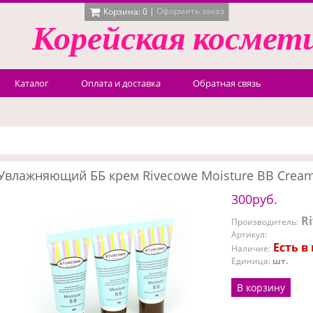
|
Оформить заказ
Корзина:
0
Корейская
космет
Каталог
Оплата и доставка
Обратная связь
Увлажняющий ББ крем Rivecowe Moisture BB Cream 
300руб.
R
Производитель
:
Артикул
:
Есть в
Наличие
:
Единица
:
шт.
В корзину