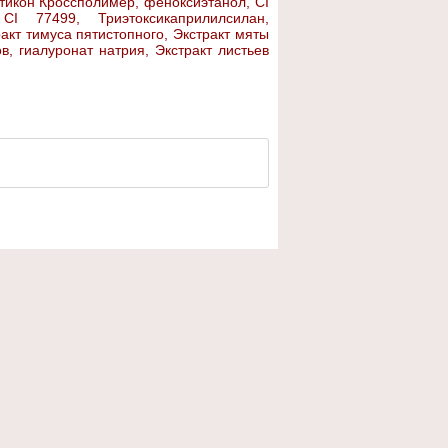
тикон Кроссполимер, феноксиэтанол, CI
CI 77499, Триэтоксикаприлилсилан,
акт тимуса пятистопного, Экстракт мяты
, гиалуронат натрия, Экстракт листьев