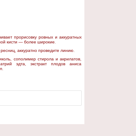
чивает прорисовку ровных и аккуратных
ной кисти — более широкие.
 ресниц, аккуратно проведите линию.
ликоль, сополимер стирола и акрилатов,
инатрий эдта, экстракт плодов аниса
л.