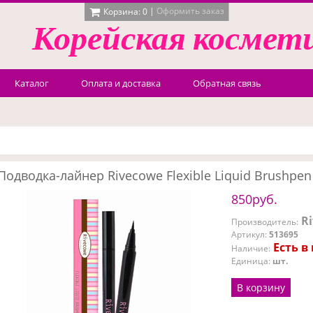
|
Оформить заказ
Корзина:
0
Корейская
космет
Каталог
Оплата и доставка
Обратная связь
Подводка-лайнер Rivecowe Flexible Liquid Brushpen E
850руб.
R
Производитель
:
Артикул
:
513695
Есть в
Наличие
:
Единица
:
шт.
В корзину