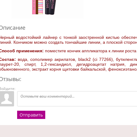
Описание
Черный водостойкий лайнер с тонкой заостренной кистью обеспе
линий. Кончиком можно создать тончайшие линии, а плоской сторо
Способ применения:
поместите кончик аппликатора к линии роста
Состав:
вода, сополимер акрилатов, black2 (ci 77266), бутиленг
лаурет-20, спирт, 1,2-гександиол, дегидроацетат натрия, д
обыкновенного, экстракт корня щитовки байкальской, феноксиэтано
Отзывы:
Войдите:
Отправить