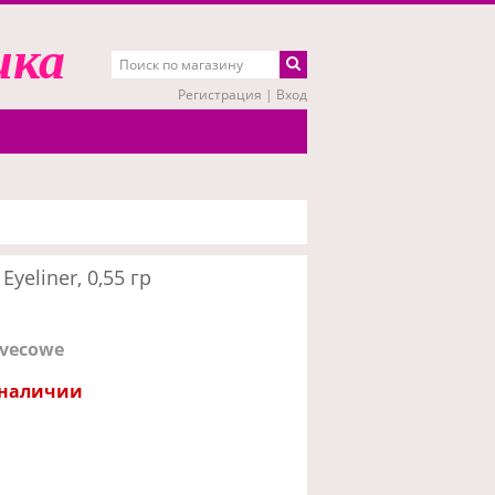
ика
Регистрация
|
Вход
yeliner, 0,55 гр
ivecowe
 наличии