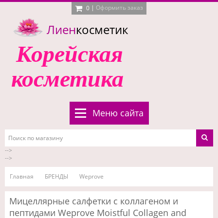
|
Оформить заказ
0
Лиен
косметик
Корейская
косметика
Меню сайта
-->
-->
Главная
БРЕНДЫ
Weprove
Мицеллярные салфетки с коллагеном и
пептидами Weprove Moistful Collagen and