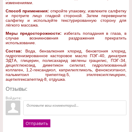
изменениями.
Способ применения:
откройте упаковку, извлеките салфетку
и протрите лицо гладкой стороной. Затем переверните
салфетку и используйте текстурированную сторону для
лёгкого массажа.
Меры предосторожности:
избегать попадания в глаза, в
случае возникновения раздражения прекратить
использование.
Состав:
Вода, бензалкония хлорид, бензетония хлорид,
гидрогенизированное касторовое масло ПЭГ-40, динатрия
ЭДТА, глицерин, полисахарид эвглены грацилис, ПЭГ-34,
децилглюкозид, диметикон силилат, гидролизованный
коллаген, 1,2-гександиол, каприлилгликоль, феноксиэтанол,
пальмитоил трипептид-5, этилгексилглицерин,
ацетилгексапептид-8, отдушка.
Отзывы:
Войдите:
Отправить