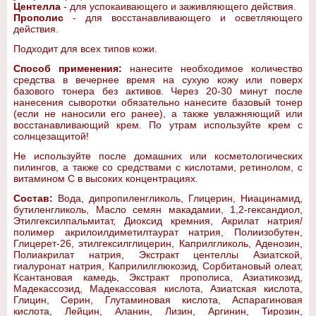
Центелла
- для успокаивающего и заживляющего действия.
Прополис
- для восстанавливающего и осветляющего
действия.
Подходит для всех типов кожи.
Способ применения:
нанесите необходимое количество
средства в вечернее время на сухую кожу или поверх
базового тонера без активов. Через 20-30 минут после
нанесения сыворотки обязательно нанесите базовый тонер
(если не наносили его ранее), а также увлажняющий или
восстанавливающий крем. По утрам используйте крем с
солнцезащитой!
Не используйте после домашних или косметологических
пилингов, а также со средствами с кислотами, ретинолом, с
витамином С в высоких концентрациях.
Состав:
Вода, дипропиленгликоль, Глицерин, Ниацинамид,
бутиленгликоль, Масло семян макадамии, 1,2-гександиол,
Этилгексилпальмитат, Диоксид кремния, Акрилат натрия/
полимер акрилоилдиметилтаурат натрия, Полиизобутен,
Глицерет-26, этилгексилглицерин, Каприлгликоль, Аденозин,
Полиакрилат натрия, Экстракт центеллы Азиатской,
гиалуронат натрия, Каприлилглюкозид, Сорбитановый олеат,
Ксантановая камедь, Экстракт прополиса, Азиатикозид,
Мадекассозид, Мадекассовая кислота, Азиатская кислота,
Глицин, Серин, Глутаминовая кислота, Аспарагиновая
кислота, Лейцин, Аланин, Лизин, Аргинин, Тирозин,