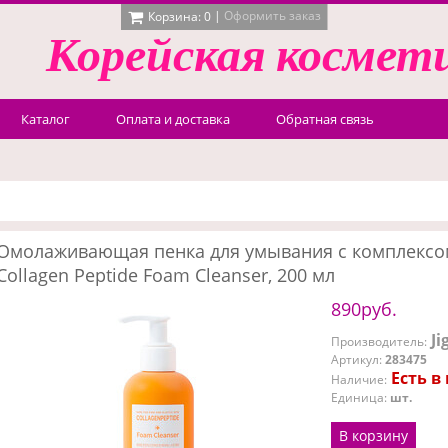
|
Оформить заказ
Корзина:
0
Корейская
космет
Каталог
Оплата и доставка
Обратная связь
Омолаживающая пенка для умывания с комплексом и
Collagen Peptide Foam Cleanser, 200 мл
890руб.
Ji
Производитель
:
Артикул
:
283475
Есть в
Наличие
:
Единица
:
шт.
В корзину