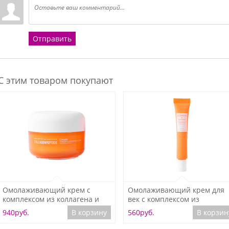
Отправить
С этим товаром покупают
Подробнее
Подробнее
Омолаживающий крем с
Омолаживающий крем для
комплексом из коллагена и
век с комплексом из
пептида Jigott CollagenPeptide
коллагена и пептидами Jigot
940руб.
В корзину
560руб.
В корзин
Cream, 50 мл
Collagen Peptide Eye Cream, 
мл