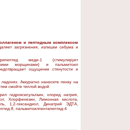
оллагеном и пептидным комплексом
аляет загрязнения, излишки себума и
пептид меди-1 (стимулирует
ескими морщинами) и пальмитоил
предотвращает ощущение стянутости и
 ладонях. Аккуратно нанесите пенку на
тем смойте теплой водой.
ил гидроксисультаин, хлорид натрия,
нол, Хлорфенезин, Лимонная кислота,
оль, 1,2-гександиол, Динатрий ЭДТА,
ептид-8, пальмитоилпентапептид-4