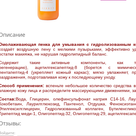
Описание
Омолаживающая пенка для умывания с гидролизованным к
создаёт воздушную пену с мелкими пузырьками, эффективно уд
остатки макияжа, не нарушая гидролипидный баланс.
Содержит такие активные компоненты, как три
регенерацию), ацетилгексапептид-8 (борется с мимич
пентапептид-4 (укрепляет кожный каркас); мягко увлажняет, 
раздражения, подготавливая кожу к последующему уходу.
Способ применения:
вспеньте небольшое количество средства в
влажную кожу лица и распределите массирующими движениями, за
Состав:
Вода, Глицерин, олефинсульфонат натрия С14-16, Лаур
Кокобетаин, Лаурилглюкозид, Пантенол, Отдушка, Феноксиэта
Этилгексилглицерин, Гидролизованный коллаген, Бутиленглик
Трипептид меди-1, Олигопептид-32, Олигопептид-29, ацетилгексап
Отзывы:
Войдите: