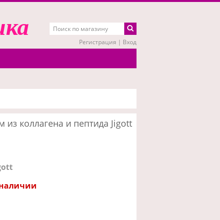
ика
Регистрация
|
Вход
з коллагена и пептида Jigott
gott
 наличии