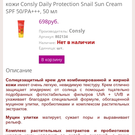
кожи Consly Daily Protection Snail Sun Cream
SPF 50/PA+++, 50 мл
698руб.
Consly
Производитель
:
Артикул
:
802134
Нет в наличии
Наличие
:
Единица
:
шт.
В корзину
Описание
Солнцезащитный крем для комбинированной и жирной
кожи
имеет очень легкую, невидимую текстуру. Крем отлично
защищает эпидермис от солнца с помощью тщательно
подобранных фотостабильных фильтров UVA + UVB и
ухаживает благодаря специальной формуле, обогащенной
муцином улитки, пробиотиками и комплексом растительных
экстрактов.
Муцин улитки
матирует, сужает поры и выравнивает
рельеф.
Комплекс растительных экстрактов и пробиотиков