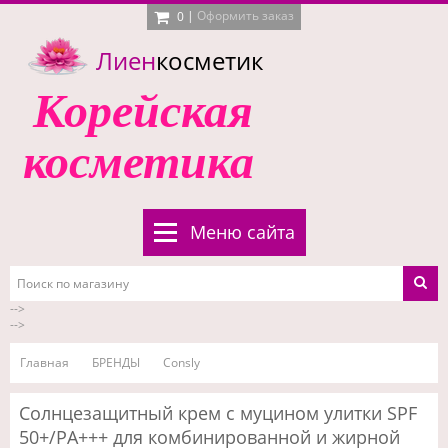
|
Оформить заказ
0
Лиен
косметик
Корейская
косметика
Меню сайта
-->
-->
Главная
БРЕНДЫ
Consly
Солнцезащитный крем с муцином улитки SPF
50+/PA+++ для комбинированной и жирной