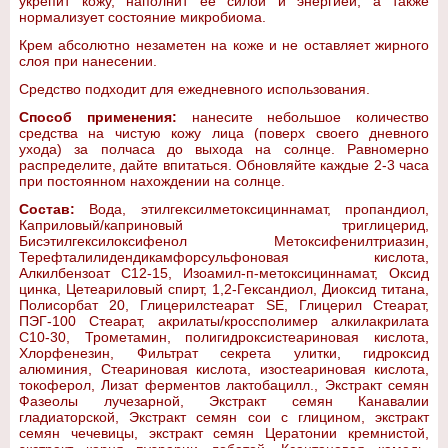
укрепит кожу, наполнит ее силой и энергией, а также
нормализует состояние микробиома.
Крем абсолютно незаметен на коже и не оставляет жирного
слоя при нанесении.
Средство подходит для ежедневного использования.
Способ применения:
нанесите небольшое количество
средства на чистую кожу лица (поверх своего дневного
ухода) за полчаса до выхода на солнце. Равномерно
распределите, дайте впитаться. Обновляйте каждые 2-3 часа
при постоянном нахождении на солнце.
Состав:
Вода, этилгексилметоксициннамат, пропандиол,
Каприловый/каприновый триглицерид,
Бисэтилгексилоксифенол Метоксифенилтриазин,
Терефталилидендикамфорсульфоновая кислота,
Алкилбензоат C12-15, Изоамил-п-метоксициннамат, Оксид
цинка, Цетеариловый спирт, 1,2-Гександиол, Диоксид титана,
Полисорбат 20, Глицерилстеарат SE, Глицерил Стеарат,
ПЭГ-100 Стеарат, акрилаты/кроссполимер алкилакрилата
С10-30, Трометамин, полигидроксистеариновая кислота,
Хлорфенезин, Фильтрат секрета улитки, гидроксид
алюминия, Стеариновая кислота, изостеариновая кислота,
токоферол, Лизат ферментов лактобацилл., Экстракт семян
Фазеолы лучезарной, Экстракт семян Канавалии
гладиаторской, Экстракт семян сои с глицином, экстракт
семян чечевицы, экстракт семян Цератонии кремнистой,