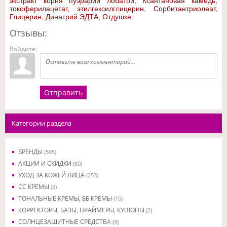
экстракт корня пуэрарии лобатой, Ксантановая камедь,
токоферилацетат, этилгексилглицерин, Сорбитантриолеат,
Глицерин, Динатрий ЭДТА, Отдушка.
Отзывы:
Войдите:
Отправить
Категории раздела
БРЕНДЫ
(505)
АКЦИИ И СКИДКИ
(80)
УХОД ЗА КОЖЕЙ ЛИЦА
(253)
CC КРЕМЫ
(2)
ТОНАЛЬНЫЕ КРЕМЫ, ББ КРЕМЫ
(10)
КОРРЕКТОРЫ, БАЗЫ, ПРАЙМЕРЫ, КУШОНЫ
(2)
СОЛНЦЕЗАЩИТНЫЕ СРЕДСТВА
(9)