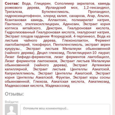
Состав:
Вода, Глицерин, Сополимер акрилатов, камедь
рожкового дерева, Ирландский мох, 1,2-гександиол,
Трегалоза, Бутиленгликоль, Пропандиол,
гидроксиацетофенон, хлорид калия, сахароза, Агар, Альгин,
Ксантановая камедь, Аллантоин, полиакрилат натрия,
Пантенол, этилгексилглицерин, Аденозин, Экстракт корня
коптиса китайского, Декстрин, Гиалуроновая кислота,
Гидролизованный Гиалуроновая кислота, гиалуронат натрия,
Экстракт плодов гардении Флоридской, 4-терпинеол, Вода из
листьев чайного дерева, Глюконолактон, Фермент
лактобактерий, токоферол, Пентиленгликоль, экстракт зерен
кукурузы., Экстракт листьев Мелалеуки обыкновенной
(чайного дерева), Децил глюкозид, Полиглицерил-10 лаурат,
Лизат бифидо-ферментов, лизат ферментов лактобацилл,
Лизат ферментов лактококков, Экстракт листьев Мелалеуки
обыкновенной (чайного дерева), Экстракт Артемизии
капиллярной, Экстракт листьев Центеллы Азиатской,
Каприлилгликоль, Экстракт Центеллы Азиатской, Экстракт
корня Центеллы Азиатской, Фруктан, Экстракт коры сосны
обыкновенной, Глюкоза, Азиатская кислота, Азиатикозид,
Мадекассовая кислота, Мадекассозид
Отзывы:
Войдите: