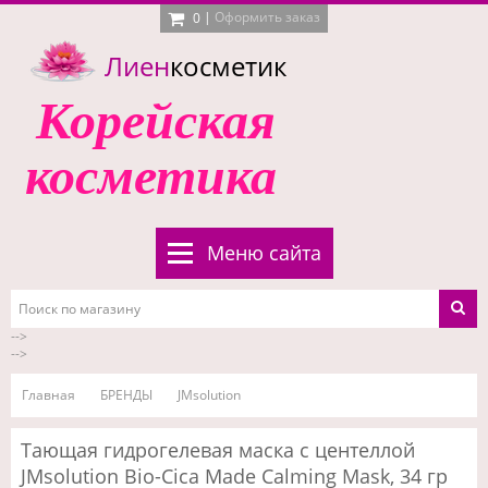
|
Оформить заказ
0
Лиен
косметик
Корейская
косметика
Меню сайта
-->
-->
Главная
БРЕНДЫ
JMsolution
Тающая гидрогелевая маска с центеллой
JMsolution Bio-Cica Made Calming Mask, 34 гр