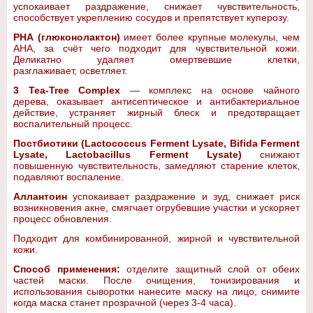
успокаивает раздражение, снижает чувствительность,
способствует укреплению сосудов и препятствует куперозу.
PHA (глюконолактон)
имеет более крупные молекулы, чем
AHA, за счёт чего подходит для чувствительной кожи.
Деликатно удаляет омертвевшие клетки,
разглаживает, осветляет.
3 Tea-Tree Complex
— комплекс на основе чайного
дерева, оказывает антисептическое и антибактериальное
действие, устраняет жирный блеск и предотвращает
воспалительный процесс.
Постбиотики (Lactococcus Ferment Lysate, Bifida Ferment
Lysate, Lactobacillus Ferment Lysate)
снижают
повышенную чувствительность, замедляют старение клеток,
подавляют воспаление.
Аллантоин
успокаивает раздражение и зуд, снижает риск
возникновения акне, смягчает огрубевшие участки и ускоряет
процесс обновления.
Подходит для комбинированной, жирной и чувствительной
кожи.
Способ применения:
отделите защитный слой от обеих
частей маски. После очищения, тонизирования и
использования сыворотки нанесите маску на лицо, снимите
когда маска станет прозрачной (через 3-4 часа).