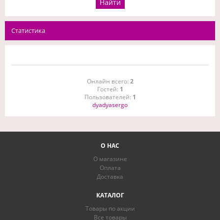
Статистика
Онлайн всего:
2
Гостей:
1
Пользователей:
1
dyadyasergo
О НАС
О магазине
Оплата
Доставка
КАТАЛОГ
Товары по акции
Все товары