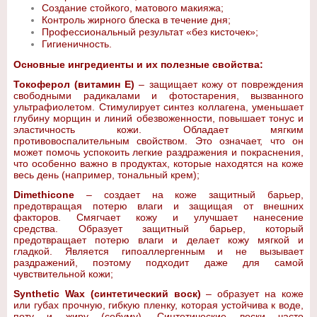
Создание стойкого, матового макияжа;
Контроль жирного блеска в течение дня;
Профессиональный результат «без кисточек»;
Гигиеничность.
Основные ингредиенты и их полезные свойства:
Токоферол (витамин Е)
– защищает кожу от повреждения
свободными радикалами и фотостарения, вызванного
ультрафиолетом. Стимулирует синтез коллагена, уменьшает
глубину морщин и линий обезвоженности, повышает тонус и
эластичность кожи. Обладает мягким
противовоспалительным свойством. Это означает, что он
может помочь успокоить легкие раздражения и покраснения,
что особенно важно в продуктах, которые находятся на коже
весь день (например, тональный крем);
Dimethicone
– создает на коже защитный барьер,
предотвращая потерю влаги и защищая от внешних
факторов. Смягчает кожу и улучшает нанесение
средства. Образует защитный барьер, который
предотвращает потерю влаги и делает кожу мягкой и
гладкой. Является гипоаллергенным и не вызывает
раздражений, поэтому подходит даже для самой
чувствительной кожи;
Synthetic Wax (синтетический воск)
– образует на коже
или губах прочную, гибкую пленку, которая устойчива к воде,
поту и жиру (себуму). Синтетические воски часто