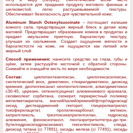
используются для придания продукту матового финиша и
шелковистой, легко растушевываемой текстуры.
Обеспечивает безопасность для чувствительной кожи;
Aluminum Starch Octenylsuccinate
– поглощает излишки
кожного сала, предотвращая жирный блеск и делая кожу
матовой. Предотвращает образование комков в продуктах и
придает эмульсиям приятную, бархатистую текстуру,
улучшая их скольжение. Создает ощущение мягкости и
бархатистости на коже, не ощущается как липкий или
жирный слой.
Способ применения:
нанесите средство на глаза, губы и
щёки, затем растушуйте кисточкой с обратной стороны.
Снимайте и очищайте кисть по мере необходимости.
Состав:
циклопентазилоксан, циклогексасилоксан,
синтетический воск, диметикон, стеарилдиметикон, диоксид
кремния, диэтилгексанат неопентилгликоля, алкилдиметикон
с30-45, церезин, октенилсукцинат алюминиевого крахмала,
сесквиолеат сорбитана, озокерит, перекрестный полимер
метилметакрилата, магний/калий/кремний/фтор/гидроксид/
оксид, дистеардимоний гекторит, глицерилкаприлат,
токоферилацетат, пропиленкарбонат, метикон,
каприлгликоль, триэтоксикаприлилсилан, гидроксид
алюминия, феноксиэтанол, пентаэритритилтетра-ди-три-
бутилгидроксигидроксинамат, гексиленгликоль, слюда,
диоксид титана (ci 77891), оксиды железа (ci 77491), оксиды