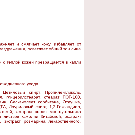
лажняет и смягчает кожу, избавляет от
раздражения, осветляет общий тон лица
и с теплой кожей превращается в капли
ежедневного ухода.
Цетиловый спирт, Пропиленгликоль,
л, глицерилстеарат, стеарат ПЭГ-100,
мин, Сесквиолеат сорбитана, Отдушка,
ТА, Лауриловый спирт, 1,2-Гександиол,
тской, экстракт корня многоугольника
т листьев камелии Китайской, экстракт
, экстракт розмарина лекарственного.