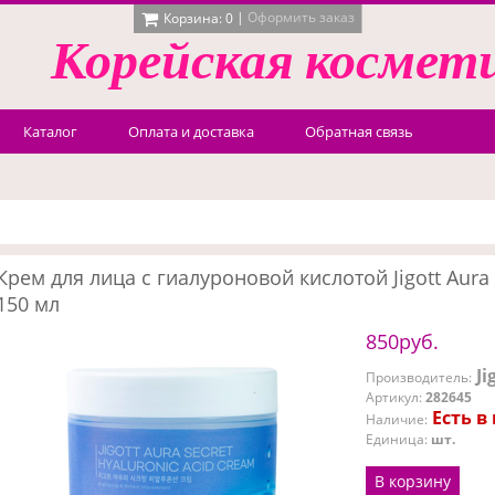
|
Оформить заказ
Корзина:
0
Корейская
космет
Каталог
Оплата и доставка
Обратная связь
Крем для лица с гиалуроновой кислотой Jigott Aura 
150 мл
850руб.
Ji
Производитель
:
Артикул
:
282645
Есть в
Наличие
:
Единица
:
шт.
В корзину