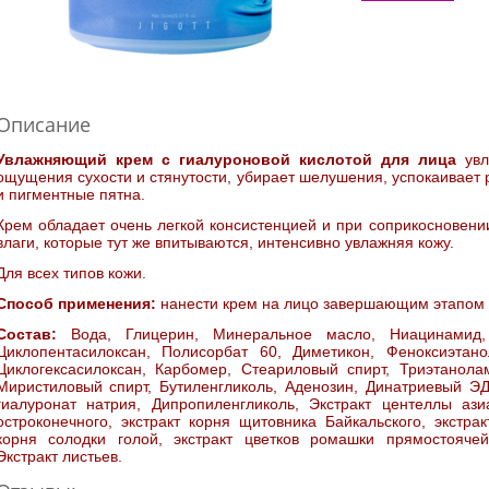
Описание
Увлажняющий крем с гиалуроновой кислотой для лица
ув
ощущения сухости и стянутости, убирает шелушения, успокаивает 
и пигментные пятна.
Крем обладает очень легкой консистенцией и при соприкосновени
влаги, которые тут же впитываются, интенсивно увлажняя кожу.
Для всех типов кожи.
Способ применения:
нанести крем на лицо завершающим этапом 
Состав:
Вода, Глицерин, Минеральное масло, Ниацинамид, 
Циклопентасилоксан, Полисорбат 60, Диметикон, Феноксиэтано
Циклогексасилоксан, Карбомер, Стеариловый спирт, Триэтанола
Миристиловый спирт, Бутиленгликоль, Аденозин, Динатриевый ЭД
гиалуронат натрия, Дипропиленгликоль, Экстракт центеллы азиа
остроконечного, экстракт корня щитовника Байкальского, экстрак
корня солодки голой, экстракт цветков ромашки прямостоячей
Экстракт листьев.