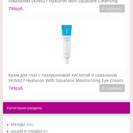
скваланом SKIN627 Hyaluron with Squalane Cleansing
Foam, 150 мл
798руб.
В корзину
Подробнее
Крем для глаз с гиалуроновой кислотой и скваланом
SKIN627 Hyaluron With Squalane Moisturizing Eye Cream,
30 мл
749руб.
В корзину
Категории раздела
БРЕНДЫ
(506)
АКЦИИ И СКИДКИ
(81)