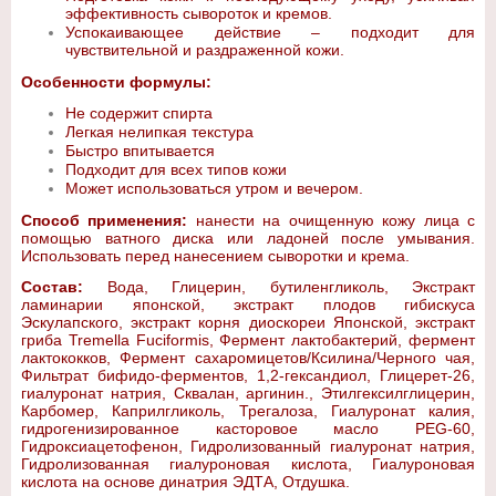
эффективность сывороток и кремов.
Успокаивающее действие – подходит для
чувствительной и раздраженной кожи.
Особенности формулы:
Не содержит спирта
Легкая нелипкая текстура
Быстро впитывается
Подходит для всех типов кожи
Может использоваться утром и вечером.
Способ применения:
нанести на очищенную кожу лица с
помощью ватного диска или ладоней после умывания.
Использовать перед нанесением сыворотки и крема.
Состав:
Вода, Глицерин, бутиленгликоль, Экстракт
ламинарии японской, экстракт плодов гибискуса
Эскулапского, экстракт корня диоскореи Японской, экстракт
гриба Tremella Fuciformis, Фермент лактобактерий, фермент
лактококков, Фермент сахаромицетов/Ксилина/Черного чая,
Фильтрат бифидо-ферментов, 1,2-гександиол, Глицерет-26,
гиалуронат натрия, Сквалан, аргинин., Этилгексилглицерин,
Карбомер, Каприлгликоль, Трегалоза, Гиалуронат калия,
гидрогенизированное касторовое масло PEG-60,
Гидроксиацетофенон, Гидролизованный гиалуронат натрия,
Гидролизованная гиалуроновая кислота, Гиалуроновая
кислота на основе динатрия ЭДТА, Отдушка.