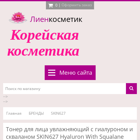
|
Оформить заказ
0
Лиен
косметик
Корейская
косметика
Меню сайта
-->
-->
Главная
БРЕНДЫ
SKIN627
Тонер для лица увлажняющий с гиалуроном и
скваланом SKIN627 Hyaluron With Squalane