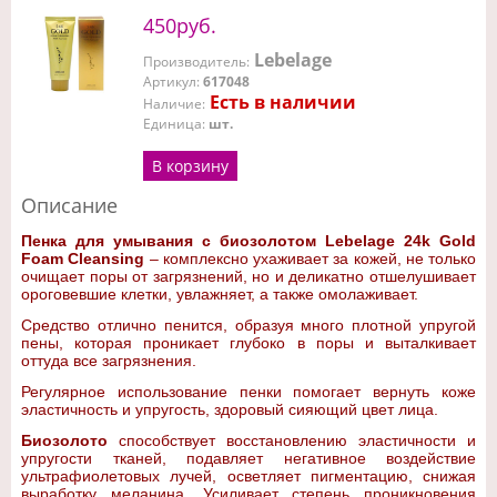
450руб.
Lebelage
Производитель
:
Артикул
:
617048
Есть в наличии
Наличие
:
Единица
:
шт.
В корзину
Описание
Пенка для умывания с биозолотом Lebelage 24k Gold
Foam Cleansing
– комплексно ухаживает за кожей, не только
очищает поры от загрязнений, но и деликатно отшелушивает
ороговевшие клетки, увлажняет, а также омолаживает.
Средство отлично пенится, образуя много плотной упругой
пены, которая проникает глубоко в поры и выталкивает
оттуда все загрязнения.
Регулярное использование пенки помогает вернуть коже
эластичность и упругость, здоровый сияющий цвет лица.
Биозолото
способствует восстановлению эластичности и
упругости тканей, подавляет негативное воздействие
ультрафиолетовых лучей, осветляет пигментацию, снижая
выработку меланина. Усиливает степень проникновения