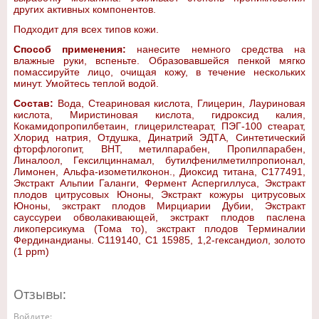
других активных компонентов.
Подходит для всех типов кожи.
Способ применения:
нанесите немного средства на
влажные руки, вспеньте. Образовавшейся пенкой мягко
помассируйте лицо, очищая кожу, в течение нескольких
минут. Умойтесь теплой водой.
Состав:
Вода, Стеариновая кислота, Глицерин, Лауриновая
кислота, Миристиновая кислота, гидроксид калия,
Кокамидопропилбетаин, глицерилстеарат, ПЭГ-100 стеарат,
Хлорид натрия, Отдушка, Динатрий ЭДТА, Синтетический
фторфлогопит, ВНТ, метилпарабен, Пропилпарабен,
Линалоол, Гексилциннамал, бутилфенилметилпропионал,
Лимонен, Альфа-изометилконон., Диоксид титана, C177491,
Экстракт Альпии Галанги, Фермент Аспергиллуса, Экстракт
плодов цитрусовых Юноны, Экстракт кожуры цитрусовых
Юноны, экстракт плодов Мирциарии Дубии, Экстракт
сауссуреи обволакивающей, экстракт плодов паслена
ликоперсикума (Тома то), экстракт плодов Терминалии
Фердинандианы. C119140, C1 15985, 1,2-гександиол, золото
(1 ppm)
Отзывы:
Войдите: