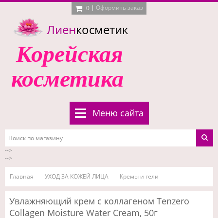
|
Оформить заказ
0
Лиен
косметик
Корейская
косметика
Меню сайта
-->
-->
Главная
УХОД ЗА КОЖЕЙ ЛИЦА
Кремы и гели
Увлажняющий крем с коллагеном Tenzero
Collagen Moisture Water Cream, 50г