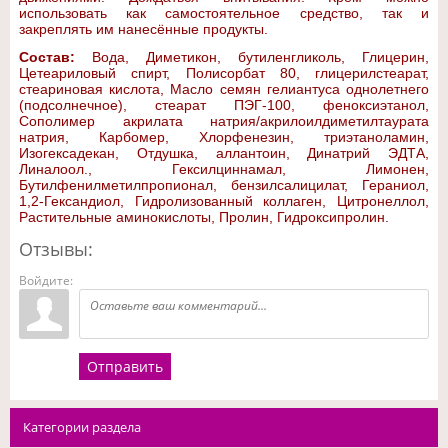
использовать как самостоятельное средство, так и
закреплять им нанесённые продукты.
Состав:
Вода, Диметикон, бутиленгликоль, Глицерин,
Цетеариловый спирт, Полисорбат 80, глицерилстеарат,
стеариновая кислота, Масло семян гелиантуса однолетнего
(подсолнечное), стеарат ПЭГ-100, феноксиэтанол,
Сополимер акрилата натрия/акрилоилдиметилтаурата
натрия, Карбомер, Хлорфенезин, триэтаноламин,
Изогексадекан, Отдушка, аллантоин, Динатрий ЭДТА,
Линалоол., Гексилциннамал, Лимонен,
Бутилфенилметилпропионал, бензилсалицилат, Гераниол,
1,2-Гександиол, Гидролизованный коллаген, Цитронеллол,
Растительные аминокислоты, Пролин, Гидроксипролин.
Отзывы:
Войдите:
Отправить
Категории раздела